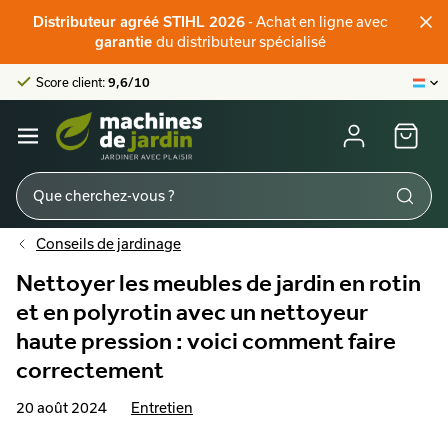
Distributeur officiel STIHL
- Achat en ligne avec
Distributeur agréé STIHL 2026
Score client:
9,6/10
du distributeur spécialisé
garantie
La plus grande offre en ligne
Distributeur officiel STIHL
Score client:
9,6/10
Conseils de jardinage
Nettoyer les meubles de jardin en rotin
et en polyrotin avec un nettoyeur
haute pression : voici comment faire
correctement
20 août 2024
Entretien