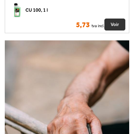
CU 100, 1 l
5,73
Voir
tva incl.