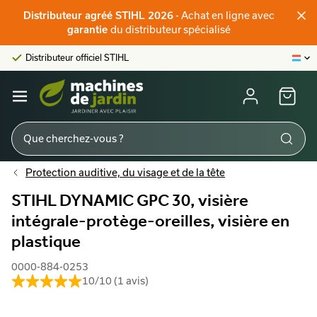
Distributeur agréé STIHL 2026
- Achat en ligne avec
Distributeur officiel STIHL
garantie
du distributeur spécialisé
Score client:
9,6/10
La plus grande offre en ligne
Distributeur officiel STIHL
Score client:
9,6/10
Protection auditive, du visage et de la tête
STIHL DYNAMIC GPC 30, visière
intégrale-protège-oreilles, visière en
plastique
0000-884-0253
10/10 (1 avis)