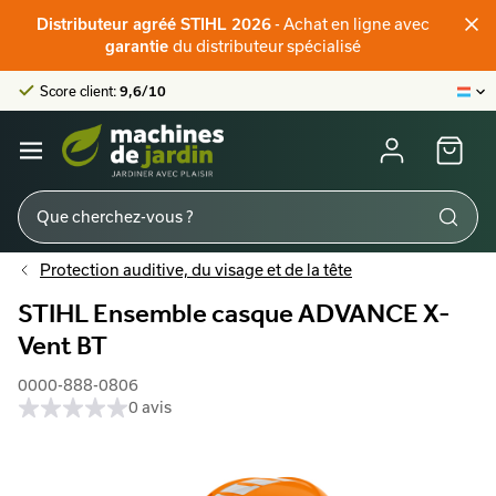
Distributeur officiel STIHL
- Achat en ligne avec
Distributeur agréé STIHL 2026
Score client:
9,6/10
du distributeur spécialisé
garantie
La plus grande offre en ligne
Distributeur officiel STIHL
Score client:
9,6/10
Protection auditive, du visage et de la tête
STIHL Ensemble casque ADVANCE X-
Vent BT
0000-888-0806
0 avis