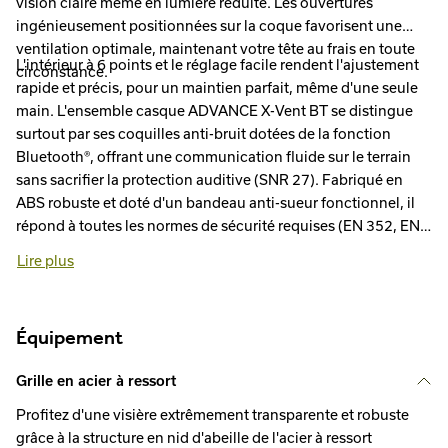
vision claire même en lumière réduite. Les ouvertures
ingénieusement positionnées sur la coque favorisent une
ventilation optimale, maintenant votre tête au frais en toute
L'intérieur à 6 points et le réglage facile rendent l'ajustement
circonstance.
rapide et précis, pour un maintien parfait, même d'une seule
main. L'ensemble casque ADVANCE X-Vent BT se distingue
surtout par ses coquilles anti-bruit dotées de la fonction
Bluetooth®, offrant une communication fluide sur le terrain
sans sacrifier la protection auditive (SNR 27). Fabriqué en
ABS robuste et doté d'un bandeau anti-sueur fonctionnel, il
répond à toutes les normes de sécurité requises (EN 352, EN
397, EN 1731). De plus, les accessoires comme la protection
Lire plus
anti-pluie ou les lunettes de protection assurent une
polyvalence maximale.
Équipement
Grille en acier à ressort
Profitez d'une visière extrêmement transparente et robuste
grâce à la structure en nid d'abeille de l'acier à ressort