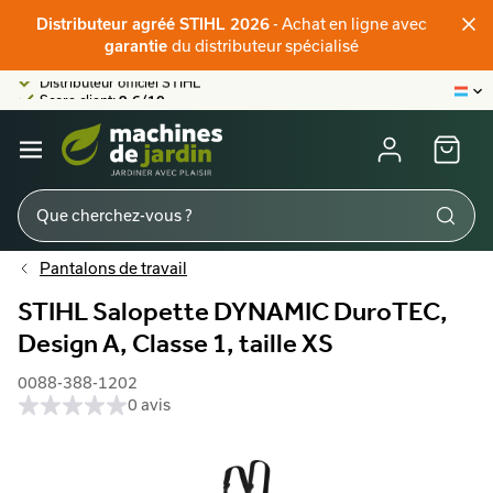
Distributeur officiel STIHL
- Achat en ligne avec
Distributeur agréé STIHL 2026
Score client:
9,6/10
du distributeur spécialisé
garantie
La plus grande offre en ligne
Distributeur officiel STIHL
Score client:
9,6/10
Pantalons de travail
STIHL Salopette DYNAMIC DuroTEC,
Design A, Classe 1, taille XS
0088-388-1202
0 avis