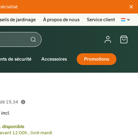
pécialisé
eils de jardinage
À propos de nous
Service client
nts de sécurité
Accessoires
Promotions
ndé
19,34
 incl.
 disponible
ant 12:00h , livré mardi