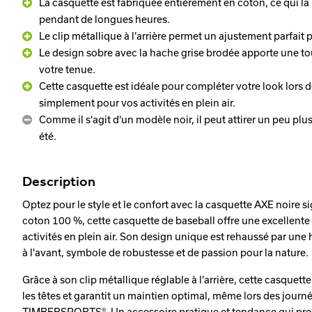
La casquette est fabriquée entièrement en coton, ce qui l
pendant de longues heures.
Le clip métallique à l’arrière permet un ajustement parfait po
Le design sobre avec la hache grise brodée apporte une to
votre tenue.
Cette casquette est idéale pour compléter votre look lors
simplement pour vos activités en plein air.
Comme il s'agit d'un modèle noir, il peut attirer un peu plus
été.
Description
Optez pour le style et le confort avec la casquette AXE noire 
coton 100 %, cette casquette de baseball offre une excellente 
activités en plein air. Son design unique est rehaussé par u
à l'avant, symbole de robustesse et de passion pour la nature.
Grâce à son clip métallique réglable à l'arrière, cette casquett
les têtes et garantit un maintien optimal, même lors des journ
TIMBERSPORTS®. Un accessoire pratique et tendance qui prot