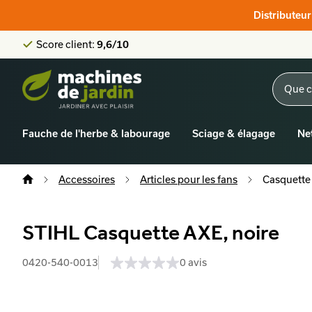
Score client:
9,6/10
Distributeu
La plus grande offre en ligne
Distributeur officiel STIHL
Score client:
9,6/10
Fauche de l'herbe & labourage
Sciage & élagage
Ne
Accessoires
Articles pour les fans
Casquette 
STIHL Casquette AXE, noire
0420-540-0013
0 avis