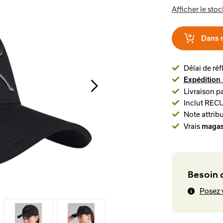
Afficher le stoc
Dans 
Délai de réf
Expédition 
Livraison pa
Inclut REC
Note attribu
Vrais
magas
Besoin d
Posez 