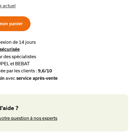
k actuel
mon panier
lexion de 14 jours
sécurisée
r des spécialistes
UPEL et BEBAT
ée par les clients :
9,6/10
avec
in
service après-vente
'aide ?
votre question à nos experts