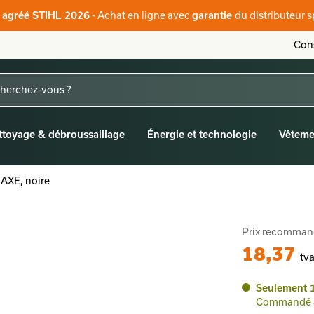
- Achat en ligne avec
du distributeur s
r agréé STIHL 2026
garantie
Cons
ttoyage & débroussaillage
Énergie et technologie
Vêteme
AXE, noire
Prix recomma
18,37
tva
Seulement 1
Commandé av