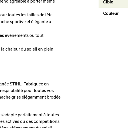
a rend agréable à porter même
Cible
Couleur
ur toutes les tailles de tête.
uche sportive et élégante à
 des événements ou tout
 la chaleur du soleil en plein
signée STIHL. Fabriquée en
respirabilité pour toutes vos
ne hache grise élégamment brodée
e s'adapte parfaitement à toutes
ées actives ou des compétitions
ège efficacement du soleil